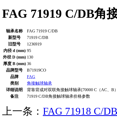
FAG 71919 C/D
轴承名称
FAG 71919 C/DB
新型号
71919 C/DB
旧型号
1236919
内径 d (mm)
95
外径 D (mm)
130
厚度 B (mm)
36
品牌型号
B71919CO
品牌
FAG
类别
角接触球轴承
详细说明
背靠背成对双联角接触球轴承[70000 C（AC、B）/D
备注
71919 C/DB角接触球轴承价格参数
上一条：
FAG 71918 C