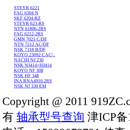
STEYR 6221
FAG 6304 N
SKF 6204-RZ
STEYR 623-RS
NTN 61806-2RS
FAG 6212-2RS
GMN 7021 C/DF
NTN 7212 AC/DF
NSK 7318 B/DF
KOYO 23092 CAC/..
NACHI NJ 230
NSK NJ414+HJ414
KOYO NF 308
NSK HF 348
INA RNA4910.2RS
NSK NJ 330 EM
Copyright @ 2011 919ZC.
有
轴承型号查询
津ICP备1