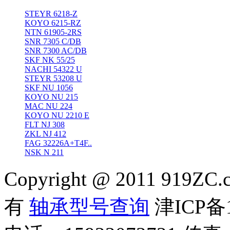
STEYR 6218-Z
KOYO 6215-RZ
NTN 61905-2RS
SNR 7305 C/DB
SNR 7300 AC/DB
SKF NK 55/25
NACHI 54322 U
STEYR 53208 U
SKF NU 1056
KOYO NU 215
MAC NU 224
KOYO NU 2210 E
FLT NJ 308
ZKL NJ 412
FAG 32226A+T4F..
NSK N 211
Copyright @ 2011 919ZC.
有
轴承型号查询
津ICP备1