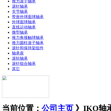
推力滚子轴承
滚针轴承
关节轴承
带座外球面球轴承
外球面球轴承
直线运动轴承
微型轴承
推力角接触球轴承
推力圆柱滚子轴承
滚针和保持架组件
轴承座
滚轮轴承
滚针组合轴承
其它
当前位置：
公司主页
》IKO轴