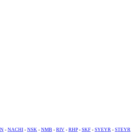
TN
-
NACHI
-
NSK
-
NMB
-
RIV
-
RHP
-
SKF
-
SYEYR
-
STEYR