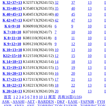
K 32×37×13
K323713(29241/32)
32
37
13
K 35×40×13
K354013(29241/35)
35
40
13
K 40×45×13
K404513(29241/40)
40
45
13
K 42×47×13
K424713(29241/42)
42
47
13
K 6×9×10
K060910(39241/6)
6
9
10
K 7×10×10
K071010(39241/7)
7
10
10
K 8×11×10
K081110(39241/8)
8
11
10
K 9×12×10
K091210(39241/9)
9
12
10
K 10×13×10
K101310(39241/10)
10
13
10
K12×15×10
K121510(39241/12)
12
15
10
K 14×18×13
K141813(39241/14)
14
18
13
K 15×19×13
K151913(39241/15)
15
19
13
K 16×20×13
K162013(39241/16)
16
20
13
K 17×21×13
K172113(39241/17)
17
21
13
K 18×22×13
K182213(39241/18)
18
22
13
K 20×24×13
K202413(39241/20)
20
24
13
首页
1
2
3
4
5
6
7
8
9
10
11
尾页
共有16页(1/16)
ASK
-
ASAHI
-
AET
-
BARDEN
-
DKF
-
EASE
-
FAFNIR
-
FYH
-
SNR
-
SNFA
-
SNF
-
TORRINGTON FAFNIR
-
TORRINGTON